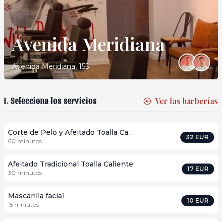
Avenida Meridiana
Avenida Meridiana, 155
1. Selecciona los servicios
Ver las barberías
Corte de Pelo y Afeitado Toalla Caliente
32
EUR
60
minutos
Afeitado Tradicional Toalla Caliente
17
EUR
30
minutos
Mascarilla facial
10
EUR
15
minutos